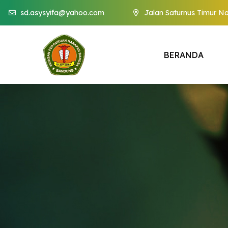
sd.asysyifa@yahoo.com
Jalan Saturnus Timur No
B
E
R
A
N
D
A