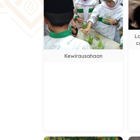
Lo
c
Kewirausahaan