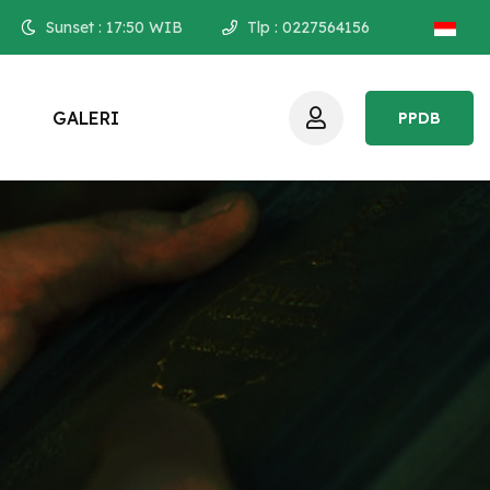
Sunset :
17:50
WIB
Tlp : 0227564156
G
A
L
E
R
I
PPDB
PPDB