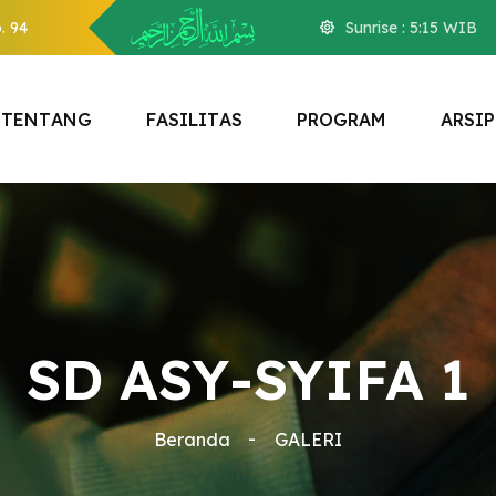
. 94
Sunrise :
5:15
WIB
T
E
N
T
A
N
G
F
A
S
I
L
I
T
A
S
P
R
O
G
R
A
M
A
R
S
I
P
SD ASY-SYIFA 1
Beranda
GALERI