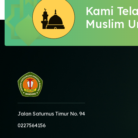
Kami Tela
Muslim U
Jalan Saturnus Timur No. 94
0227564156