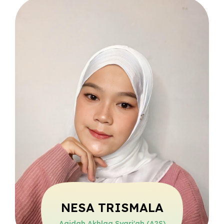
NESA TRISMALA
Aqidah Akhlaq Syari'ah (A2S)